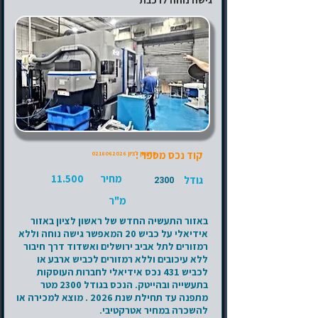
גישה נוחה לרכבת
קוד נכס מספר :
בראשון לציון
0216062026
מחיר
11.500
גודל
2300
מ"ר
באזור התעשיה החדש של ראשון לציון באזור
אידיאלי על כביש 20 המאפשר גישה נוחה וללא
רמזורים לתל אביב ירושלים ואשדוד דרך חיבור
ללא עיכובים וללא רמזורים לכביש ארבע או
לכביש 431 נכס אידיאלי לחברות העוסקות
בתעשייה ובהייטק. הנכס בגודל 2300 מטר
מתפנה עד תחילת שנת 2026 . מוצא למכירה או
להשכרה במחיר אטרקטיבי.