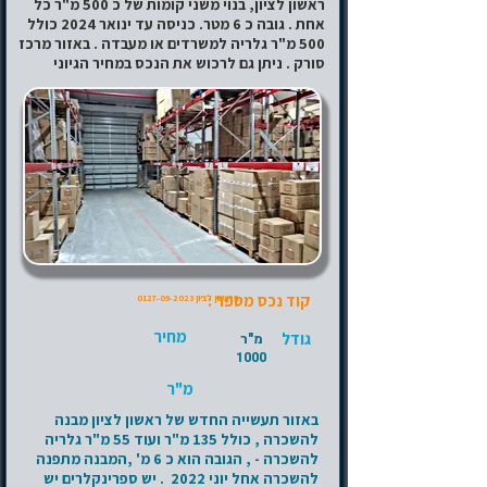
ראשון לציון, בנוי משני קומות של כ 500 מ"ר כל
אחת . גובה כ 6 מטר. כניסה עד ינואר 2024 כולל
500 מ"ר גלריה למשרדים או מעבדה . באזור מרכז
סורק . ניתן גם לרכוש את הנכס במחיר הגיוני
קוד נכס מספר :
בראשון לציון
0127-09-2023
מחיר
גודל
מ"ר
1000
מ"ר
באזור תעשייה החדש של ראשון לציון מבנה
להשכרה , כולל 135 מ"ר ועוד 55 מ"ר גלריה
להשכרה - , הגובה הוא כ 6 מ' ,המבנה מתפנה
להשכרה אחל יוני 2022 ​ . יש ספרינקלרים יש