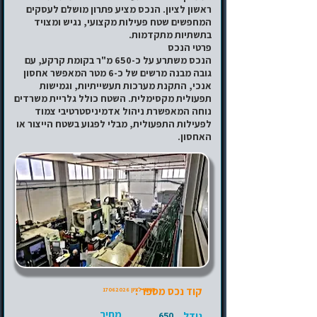
ראשון לציון. הנכס מציע פתרון מושלם לעסקים
המחפשים שטח פעילות מקצועי, נגיש ומצויד
בתשתיות מתקדמות.
פרטי הנכס
הנכס משתרע על כ-650 מ"ר בקומת קרקע, עם
גובה מבנה מרשים של כ-6 מטר המאפשר אחסון
אנכי, התקנת מערכות תעשייתיות, וגמישות
תפעולית מקסימלית. השטח כולל גלריית משרדים
נוחה המאפשרת ניהול אדמיניסטרטיבי צמוד
לפעילות התפעולית, מבלי לפגוע בשטח הייצור או
האחסון.
קוד נכס מספר :
ראשון לציון
17062026
מחיר
גודל
650