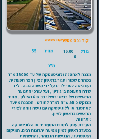
קוד נכס מספר :
ראשון לציון
29082024
מחיר
55
גודל
15.00
0
מ"ר
מבנה לאחסנה ולוגיסטסקה של עד 15000 מ"ר
במתחם שמור וסגור בראשון לציון חצר תפעולית
ועם גישה לטריילרים על ידי משווה גובה . ליד
שדה התעופה בן גוריון , ועל עורכי התנועה
הראשיים של כביש ירושלי כביש 6 ואיילון , מחיר
מבוקש כ 55 ש"ח למ"ר לחודש . המבנה מיועד
לאחסנה או ללוגיסטיקה עם גישה נוחה לצירי
הראשים בראשון לציון.
:יתרונות
העברת עסק לתחום התעשייה או הלוגיסטיקה
במערב ראשון לציון מציעה יתרונות רבים. המיקום
האסטרטגי, הנגישות הגבוהה, והתשתיות