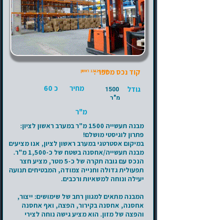
קוד נכס מספר :
13122025
ראשון
מחיר
כ 60
גודל
1500
מ"ר
מ"ר
מבנה תעשייה 1500 מ"ר במערב ראשון לציון:
פתרון לוגיסטי מושלם!
במיקום אסטרטגי במערב ראשון לציון, אנו מציעים
מבנה תעשייה/אחסנה בשטח של כ-1,500 מ"ר.
הנכס עם גובה תקרה של כ-5 מטר, מציע חצר
תפעולית גדולה וחנייה צמודה, המבטיחים תנועה
יעילה ונוחה למשאיות ורכבים.
המבנה מתאים למגוון רחב של שימושים: ייצור,
אחסנה, אחסנה בקירור, הפצה, ואף אחסנה
והפצה של מזון. הוא מציע גישה נוחה לצירי