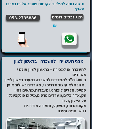
וגישה נוחה למיליוני לקוחות פוטנציאליים במרכז
הארץ.
הצג נכסים דומים
053-2735886
₪
מבני תעשייה
להשכרה
בראשון לציון
להשכרה או למכירה – בראשון לציון אולם /
משרדים
כ-600 מ"ר למשרדים להשכרה במערב ראשון לציון
. מזוג מלא,עיצוב אדריכלי, משרדים בשילוב אופן
ספייס. חללים ליצור או מעבדות,מתאים להיי
טק,אדריכלים,משרדים פרסום,מיקום פונקציונלי
על איילון ,ועוד
מקום מרווח, מושקע, ותאורה מודרנית
נגיש, חניה זמינה