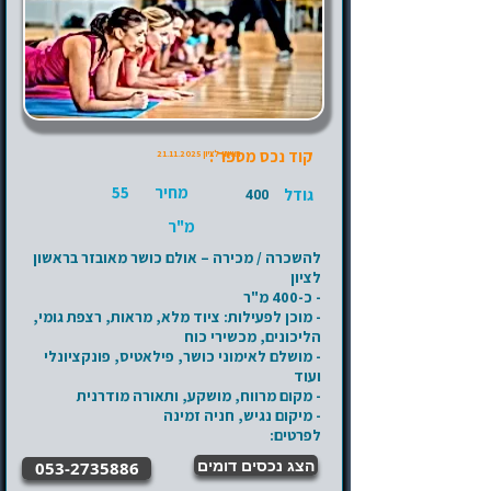
קוד נכס מספר :
ראשון לציון
21.11.2025
מחיר
55
גודל
400
מ"ר
להשכרה / מכירה – אולם כושר מאובזר בראשון
לציון
- כ-400 מ"ר
- מוכן לפעילות: ציוד מלא, מראות, רצפת גומי,
הליכונים, מכשירי כוח
- מושלם לאימוני כושר, פילאטיס, פונקציונלי
ועוד
- מקום מרווח, מושקע, ותאורה מודרנית
- מיקום נגיש, חניה זמינה
לפרטים:
הצג נכסים דומים
053-2735886