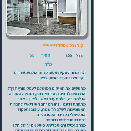
קוד נכס מספר :
ראשון לציון
20112025
מחיר
55
גודל
600
מ"ר
הזדמנות עסקית אסטרטגית: אולם/משרדים
יוקרתיים במערב ראשון לציון
מחפשים את המיקום המושלם לעסק פורץ דרך?
אנו גאים להציג נכס יוצא דופן, הזמין להשכרה
או למכירה, בלב מערב ראשון לציון – אזור
מתפתח ודינמי. זהו המרחב האידיאלי לחברות
המעוניינות לשלב חדשנות, עיצוב ותפקוד
אופטימלי בסביבה אסטרטגית.
נכס בסטנדרטים גבוהים:
מרחב גמיש ורב-תכליתי: כ-600 מ"ר של חלל
מעוצב, המשלב משרדים מודרניים עם אזורי