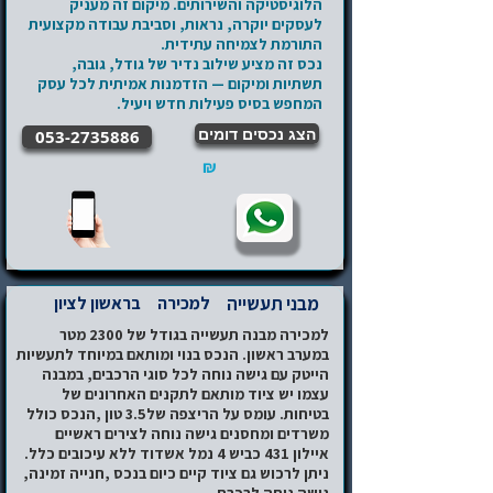
הלוגיסטיקה והשירותים. מיקום זה מעניק
לעסקים יוקרה, נראות, וסביבת עבודה מקצועית
התורמת לצמיחה עתידית.
נכס זה מציע שילוב נדיר של גודל, גובה,
תשתיות ומיקום — הזדמנות אמיתית לכל עסק
המחפש בסיס פעילות חדש ויעיל.
הצג נכסים דומים
053-2735886
₪
מבני תעשייה
למכירה
בראשון לציון
למכירה מבנה תעשייה בגודל של 2300 מטר
במערב ראשון. הנכס בנוי ומותאם במיוחד לתעשיות
הייטק עם גישה נוחה לכל סוגי הרכבים, במבנה
עצמו יש ציוד מותאם לתקנים האחרונים של
בטיחות. עומס על הריצפה של3.5 טון ,הנכס כולל
משרדים ומחסנים גישה נוחה לצירים ראשיים
איילון 431 כביש 4 נמל אשדוד ללא עיכובים כלל.
ניתן לרכוש גם ציוד קיים כיום בנכס ,חנייה זמינה,