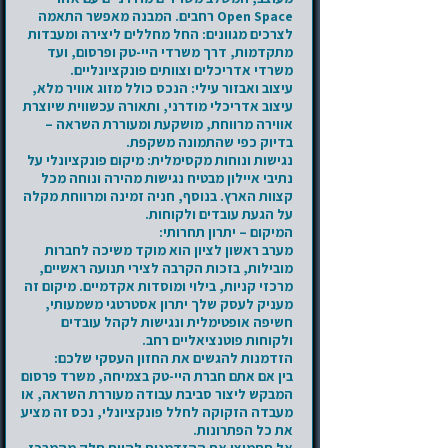
Open Space רחבים. המבנה מאפשר התאמה
לצרכים מגוונים: החל מחללים ליצירה ומעבדות
מתקדמות, דרך משרדי היי-טק ופרסום, ועד
משרדי אדריכלים וצוותים פונקציונליים.
עיצוב ואבזור עילי: הנכס כולל מזוג אוויר מלא,
עיצוב אדריכלי מודרני, ותאורה עכשווית שיוצרת
אווירה מרווחת, מושקעת ומעוררת השראה –
בדיוק כפי שהתמונה משקפת.
נגישות ונוחות מקסימלית: מיקום פונקציונלי על
נתיבי איילון מבטיח נגישות מהירה ונוחה מכל
קצוות הארץ. בנוסף, חניה זמינה ומרווחת מקלה
על הגעת עובדים ולקוחות.
המיקום – יתרון תחרותי:
מערב ראשון לציון הוא מוקד משיכה לחברות
מובילות, בזכות הקרבה לצירי תנועה ראשיים,
מרכזי קניות, בילוי ומוסדות אקדמיים. מיקום זה
מעניק לעסק שלך יתרון אסטרטגי משמעותי,
חשיפה אופטימלית ונגישות לקהל עובדים
ולקוחות פוטנציאליים רחב.
הזדמנות להגשים את החזון העסקי שלכם:
בין אם אתם חברת היי-טק בצמיחה, משרד פרסום
המבקש ליצור סביבת עבודה מעוררת השראה, או
מעבדה הזקוקה לחלל פונקציונלי, נכס זה מציע
את כל הפתרונות.