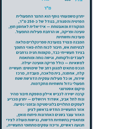
מ"ר
יתרון משמעותי נוסף הוא החצר התפעולית
הפרטית והסגורה, בגודל של כ-250 מ"ר,
המקוררת ומאובטחת — אידיאלית לאחסון חוץ,
טעינה ופריקה, או הרחבת פעילות התפעול.
מערכות ותשתיות
המבנה מצויד במערכת ספרינקלרים מלאה
לבטיחות אש, חיבור לכוח תלת-פאזי התומך
בציוד תעשייתי כבד, מקומות חניה נרחבים
לעובדים ולקוחות, וגישה נוחה ומותאמת
למשאיות — כולל פריקה וטעינה יעילה.
הנכס מתאים למגוון רחב של שימושים: תעשייה
קלה, אחסנה, בית מלאכה, מעבדה, מרכז
שירות, או כל פעילות עסקית הדורשת שטח
תפעולי גדול ותשתיות מתקדמות.
מיקום אסטרטגי
קרבה ישירה לכביש איילון מספקת חיבור מהיר
ונוח לתל אביב, אשדוד וירושלים — יתרון מכריע
לעסקים התלויים בלוגיסטיקה ובזמני נסיעה.
אזור התעשייה החדש בראשון לציון
האזור עובר בשנים האחרונות פיתוח מואץ,
ומתאפיין בתשתיות חדשות, נגישות מעולה לצירי
תנועה ראשיים, וריכוז עסקים מתחומי התעשייה,