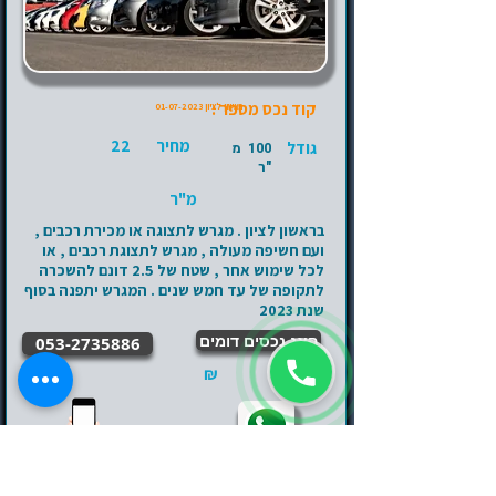
קוד נכס מספר :
ראשון לציון
01-07-2023
מחיר
22
גודל
100 מ
"ר
מ"ר
בראשון לציון . מגרש לתצוגה או מכירת רכבים ,
ועם חשיפה מעולה , מגרש לתצוגת רכבים , או
לכל שימוש אחר , שטח של 2.5 דונם להשכרה
לתקופה של עד חמש שנים . המגרש יתפנה בסוף
שנת 2023
הצג נכסים דומים
053-2735886
₪