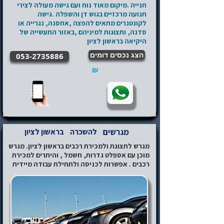
חנייה .מיקום מאוד נוח ועם גישה מעולה לצירי
תנועה מרכזיים בגוש דן והשפלה .גישה
לקונטנרים מתאים להפצה ,אחסנה, נגרייה או
סדנה, ותצוגות למיניהם ,באזור התעשייה של
היקיאה בראשון לציון
הצג נכסים דומים
053-2735886
₪
מגרשים
להשכרה
בראשון לציון
מגרש לתצוגת ולמכירת רכבים בראשון לציון. מגרש
מוכן עם אספלט גדרות, חשמל , והיתרים למכירת
רכבים . אפשרות לכניסה ולתחילת עבודה מיידית