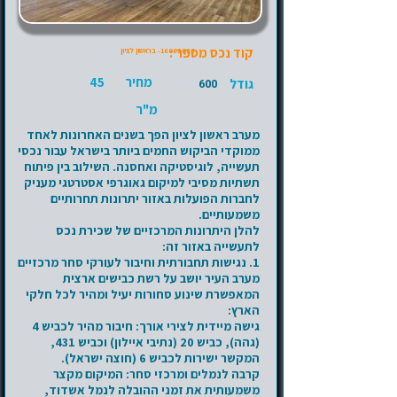
קוד נכס מספר :
16062026
- בראשון לציון
מחיר
45
גודל
600
מ"ר
מערב ראשון לציון הפך בשנים האחרונות לאחד
ממוקדי הביקוש החמים ביותר בישראל עבור נכסי
תעשייה, לוגיסטיקה ואחסנה. השילוב בין פיתוח
תשתיות מסיבי למיקום גאוגרפי אסטרטגי מעניק
לחברות הפועלות באזור יתרונות תחרותיים
משמעותיים.
להלן היתרונות המרכזיים של שכירת נכס
לתעשייה באזור זה:
1. נגישות תחבורתית וחיבור לעורקי סחר מרכזיים
מערב העיר יושב על רשת כבישים ארצית
המאפשרת שינוע סחורות יעיל ומהיר לכל חלקי
הארץ:
גישה מיידית לצירי אורך: חיבור מהיר לכביש 4
(גהה), כביש 20 (נתיבי איילון) וכביש 431,
המקשר ישירות לכביש 6 (חוצה ישראל).
קרבה לנמלים ומרכזי סחר: המיקום מקצר
משמעותית את זמני ההובלה לנמל אשדוד,