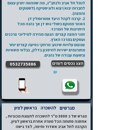
לנמל תל אביב ולנתב"ג, מה שמהווה יתרון עצום
לחברות יבוא/יצוא ולוגיסטיקה (לסטוקים
והפצה).
2. קרבה לקהל היעד ומטרופולין דן
האזור ממוקם בשולי גוש דן אך נהנה מכל
היתרונות של המרכז:
זמני הפצה קצרים: הגעה מהירה למיליוני צרכנים
ועסקים במרכז הארץ.
צמצום עלויות שינוע: מרחקי נסיעה קצרים יותר
מתורגמים ישירות לחיסכון בדלק, בבלאי משאיות
ובשעות עבודה של נהגים.
הצג נכסים דומים
0532735886
₪
מגרשים
להשכרה
בראשון לציון
מגרש של כ 3000 מ"ר להשכרה לתצוגת מכוניות ,
אחסנה פתוחה הכל מטרה אחרת בראשון לציון.
הקרבה לתל אביב אשדוד וחיפה, לצד גישה