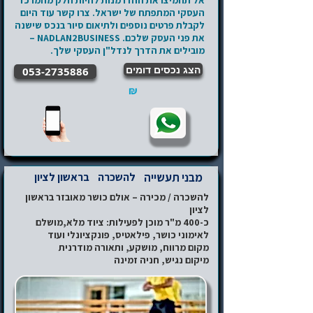
אל תחמיצו את ההזדמנות להיות חלק מהמרכז
העסקי המתפתח של ישראל. צרו קשר עוד היום
לקבלת פרטים נוספים ולתיאום סיור בנכס שישנה
את פני העסק שלכם. NADLAN2BUSINESS –
מובילים את הדרך לנדל"ן העסקי שלך.
הצג נכסים דומים
053-2735886
₪
מבני תעשייה
להשכרה
בראשון לציון
להשכרה / מכירה – אולם כושר מאובזר בראשון
לציון
כ-400 מ"ר מוכן לפעילות: ציוד מלא,מושלם
לאימוני כושר, פילאטיס, פונקציונלי ועוד
מקום מרווח, מושקע, ותאורה מודרנית
מיקום נגיש, חניה זמינה