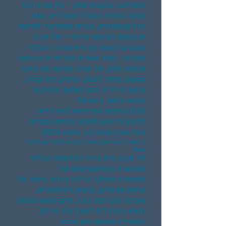
כשמדובר בהקמת עסק – בין אם מדובר
במטה הנהלה במגדל משרדים, חנות
דגל קמעונאית, מגרש אסטרטגי לפיתוח
או מתחם לוגיסטי עירוני – תל אביב
והסביבה (גוש דן) היא המרכז הבלתי
מעורער. בעוד שערים בפריפריה מציעות
ארנונה זולה, תל אביב מציעה את הדבר
החשוב ביותר לעסק: טרפיק, כוח קנייה,
וגישה מיידית להון האנושי והפיננסי
הגבוה ביותר בישראל.
להלן הסיבות המרכזיות למה כדאי
להקים ולרכוש/לשכור נכסים עסקיים
בתל אביב והסביבה בשנת 2026:
1. משרדים והייטק: מגנט לחברות גלובליות ולהון
אנושי
תל אביב היא בירת החדשנות הבלתי
מעורערת (האיקוסיסטם של
הסטארט-אפים). הריכוז הגבוה ביותר של
קרנות הון סיכון, בנקים בינלאומיים,
וחברות ענק (כמו גוגל, מיקרוסופט ומטא)
נמצא במגדלים לאורך ציר איילון,
רוטשילד ומתחם חסן ערפה.