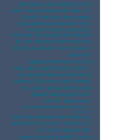
היתרון: הון אנושי ברמה הגבוהה ביותר
(דור הצעירים והאקדמאים) מסרב לצאת
מגוש דן. משרד בתל אביב הוא כלי
קריטי לגיוס ושימור עובדים (Talent).
2. חנויות ומסחר: כוח הקנייה החזק במדינה
עם מאות אלפי תושבים, לצד מאות אלפי
עובדים ותיירים הזורמים לעיר מדי יום,
תל אביב מציעה רדיוס לקוחות בעל כוח
קנייה עצום.
היתרון: רחובות מסחריים שוקקים
(דיזנגוף, שינקין, אלנבי), מתחמי קניות
חווייתיים (שרונה, התחנה) וקניוני ענק
(עזריאלי, TLV Fashion Mall). פתיחת
חנות כאן אינה רק מקור הכנסה, היא
מייצרת מודעות מותג (Brand
Awareness) לכל הארץ.
3. מבני תעשייה ומגרשים: מהפכת ה-Last Mile
Logistics
נכסי תעשייה ומגרשים פנויים בתל אביב
(באזורים כמו דרום העיר, קריית שלום או
גבול יפו) הפכו לזהב נדל"ני.
היתרון - לוגיסטיקה עירונית: מהפכת