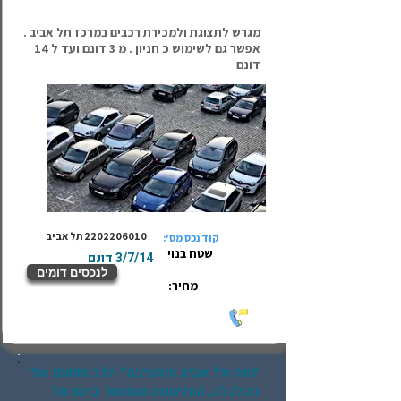
מגרש לתצוגת ולמכירת רכבים במרכז תל אביב .
אפשר גם לשימוש כ חניון . מ 3 דונם ועד ל 14
דונם
2202206010
תל אביב
קוד נכס מס':
שטח בנוי
3/7/14 דונם
לנכסים דומים
מחיר:
למה תל אביב והסביבה? הלב הפועם של
הכלכלה, החדשנות והמסחר בישראל