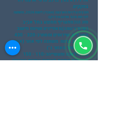
אליו ללא צורך ברכב פרטי או עמידה
בפקקים.
תמצית עלויות הארנונה (אומדן לשנת 2026, משתנה
לפי תת-אזור וסיווג מדויק):
סוג הנכסתעריף ממוצע בתל אביב
(₪/מ"ר/שנה)מאפיינים ושיטת חישוב
משרדים, שירותים ומסחרכ-320 - 430
₪חישוב ברוטו. משתנה לפי אזור (אזור
א' יקר יותר מאזור ג').
בתי מלאכה ותעשייהכ-110 - 150
₪תעריף מופחת לעידוד עסקים יצרניים
ומתחמי אומנים.
מחסנים מסחריים (אחסנה)כ-240 - 320
₪מבוקש מאוד עבור לוגיסטיקה עירונית
מהירה.
קרקע תפוסה (מגרשים לעסק)כ-60 - 90
₪משמש לחניונים, אחסנה פתוחה או
תצוגה.
שורה תחתונה: הקמת עסק בתל אביב
והסביבה דורשת השקעה גבוהה יותר
בארנונה ובשכירות, אך התשואה,
החשיפה, הגישה ללקוחות קצה והחיבור