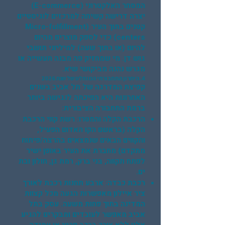
המסחר האלקטרוני (E-commerce)
יצרה דרישה קשיחה למרכזים לוגיסטיים
קטנים בתוך העיר (Micro-fulfillment
centers) כדי לספק מוצרים מהיום
להיום (או בתוך שעה) למיליוני תושבי
גוש דן. מי שמחזיק פה מבנה תעשייה או
מגרש נהנה מביקושי שיא.
4. היתרון התחבורתי המוחלט של שנת 2026
קפיצת המדרגה של תל אביב בשנים
האחרונות היא הפיכתה לנגישה ביותר
ברמת התחבורה הציבורית:
הרכבת הקלה והמטרו: רשת קווי הרכבת
הקלה (בראשם הקו האדום הפעיל,
והקווים הבאים שנמצאים בהרצה/פיתוח
מתקדם) מחברת את העיר באופן ישיר
לפתח תקווה, בני ברק, רמת גן, חולון ובת
ים.
רכבת כבדה: ארבע תחנות רכבת לאורך
ציר איילון מאפשרות הגעה מכל קצוות
המדינה בתוך פחות משעה. עסק בתל
אביב מאפשר לעובדים ומבקרים להגיע