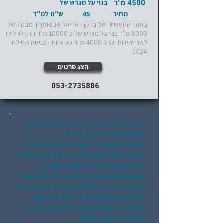
4500 מ"ר
בנוי על מגרש של
מחיר
45
ש"ח למ"ר
באזור התעשייה של ברקן - אריאל שבשומרון מבנה של
8000 מ"ר בנוי על מגרש של כ 10000 מ"ר ניתן לחלוקה
לשני יחידות של כ 4000 מ"ר כל אחת - כניסה תחילת
2024
הצג פרטים
053-2735886
למה ברקן ואריאל? עוגני הלוגיסטיקה
והתעשייה של גזרת יו"ש
אזורי התעשייה ברקן ואריאל מסתמנים
בשנת 2026 כפתרונות הנדל"ן התעשייתי
האטרקטיביים ביותר עבור חברות
המבקשות לחתוך עלויות מבלי להתרחק
ממרכז הארץ. השילוב בין תעריפי ארנונה
נמוכים, הטבות מס של אזור עדיפות
לאומית ותשתיות מודרניות הופך אותם
למוקדי ביקוש קשיח.