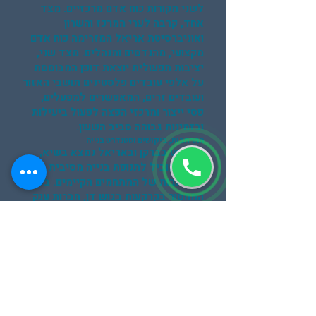
לשני מקורות כוח אדם מרכזיים. מצד
אחד, קרבה לערי המרכז והשרון
ואוניברסיטת אריאל המזרימה כוח אדם
מקצועי, מהנדסים ומנהלים. מצד שני,
יציבות תפעולית יוצאת דופן המבוססת
על אלפי עובדים פלסטינים תושבי האזור
ועובדים זרים, המאפשרים למפעלים,
פסי ייצור ומרכזי הפצה לפעול ביעילות
ובזמינות גבוהה סביב השעון.
התרחבות, ביקושים וסטנדרט בנייה
הביקוש בברקן ובאריאל נמצא בשיא,
דבר המוביל לתנופת בנייה מסיבית
והתרחבות של המתחמים הקיימים. בשל
המחסור בקרקעות בגוש דן, חברות ענק
מעתיקות את פעילותן לכאן. המגרשים
החדשים מנוצלים להקמת נכסים
מודרניים: מרלוגים ומבני תעשייה
עצמאיים בעלי מפרט טכני גבוה, הכולל
חצרות תפעוליות רחבות המותאמות
לפריקת קונטיינרים וטריילרים, רצפות
עומס גבוה, וגבהים המאפשרים אחסנה
חכמה.