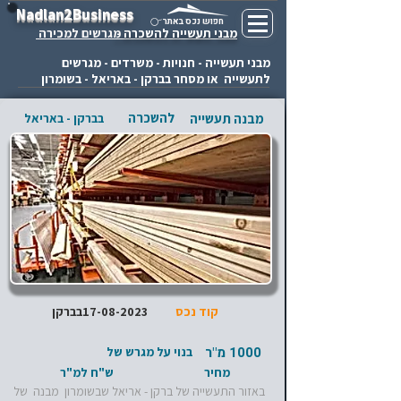
Nadlan2Business
חפוש נכס באתר
מבני תעשייה להשכרה -
מגרשים למכירה
מבני תעשייה - חנויות - משרדים - מגרשים
לתעשייה או מסחר בברקן - באריאל - בשומרון
להשכרה
מבנה תעשייה
בברקן - באריאל
קוד נכס
17-08-2023
בברקן
1000 מ"ר
בנוי על מגרש של
מחיר
ש"ח למ"ר
באזור התעשייה של ברקן - אריאל שבשומרון מבנה של