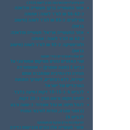
תמצית עלויות הארנונה (נכון לשנת 2026):
אזור התעשייה ברקן: תעשייה ומלאכה:
כ-56-62 ₪ למ"ר לשנה | אחסנה
ומרלוגים: כ-85 ₪ למ"ר לשנה (חישוב
ברוטו).
אזור התעשייה אריאל: תעשייה ומלאכה:
כ-62 ₪ למ"ר לשנה | אחסנה
ולוגיסטיקה: כ-92 ₪ למ"ר לשנה (חישוב
ברוטו).
יתרונות גיאוגרפיים וצירי תנועה
שני האזורים נהנים ממיקום אסטרטגי על
כביש 5 (חוצה שומרון) – אוטוסטרדה
מהירה ודו-נתיבית שמחברת אותם
ישירות, ללא רמזורים, לעורקי התנועה
המרכזיים של ישראל.
לכביש 6: כ-10-15 דקות נסיעה בלבד.
לפתח תקווה וראש העין: כ-20 דקות.
לנמל חיפה או נמל אשדוד: כ-שעה ורבע
(בזמני שגרה, הודות לחיבור המהיר
לכביש 6).
זמינות כוח אדם ומקורות תעסוקה
אזורי תעשייה אלו נהנים מנגישות נדירה