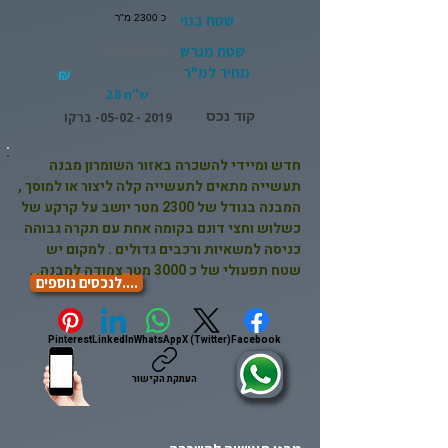
שטח בנוי
כ 2300 מ"ר
שטח מגרש
כ 3000 מ"ר
מחיר למ"ר
₪
ש"ח 28
קוד נכס
2019 - 05-02
- ברקו
חדש ומיידי להשכרה באזור השומרון מבנה
תעשייה מתאים לתעשייה קלה ליצור או למוסך ,
המבנה בגודל של 2300 מטר יושב על קרקע של
כשלוש וחצי דונם בקומה אחת עם תקרה גבוהה
כניסה למשאיות ורכבים גדולים . למקום יש
שטח תפעולי של כ 3000 מטר צמודה למבנה. .
....לנכסים נוספים
Pinterest
LinkedIn
WhatsApp
X (Twitter)
Facebook
העתקת הקישור