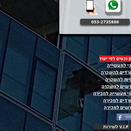
053-2735886
ון נכסים לפי יעוד
י לתעשייה
דים להשכרה
יות להשכרה
שים להשכרה
י תעשייה למכירה
דים למכירה
שים למכירה
Sh
V.I.P לשירות