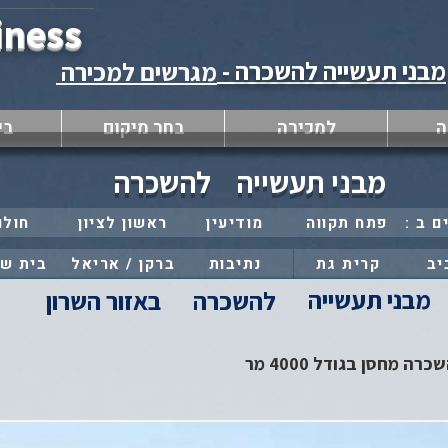
iness
מבני תעשייה להשכרה -
מגרשים למכירה
ה
למכירה
בחר מיקום
בי
מבני תעשייה
להשכרה
פתח תקווה
מודיעין
ראשון לציון
חולו
יב
קרית גת
נתיבות
ברקן / אריאל
בית ש
מבני תעשייה
להשכרה
באזור השרון
ה מחסן בגודל 4000 מר