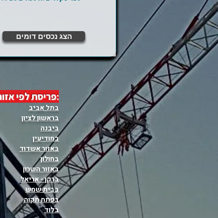
הצג נכסים דומים
:פריסת לפי אזור
בתל אביב
בראשון לציון
ביבנה
במודיעין
באזור אשדוד
בחולון
באזור השרון
ברקן - אריאל
בבית שמש
בפתח תקוה
בלוד