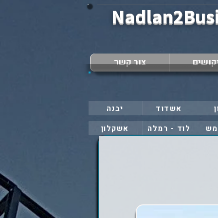
Nadlan2Bus
קושים
צור קשר
ן
אשדוד
יבנה
מש
לוד - רמלה
אשקלון