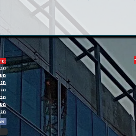
:מי
מבנ
משר
חנו
מגר
מבנ
משר
מגר
are