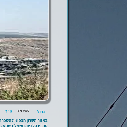
מ"ר
גודל
4000 מ"ר
ספרינקלרים .חשמל בשפע . מחיר 42 שח למר . כניס