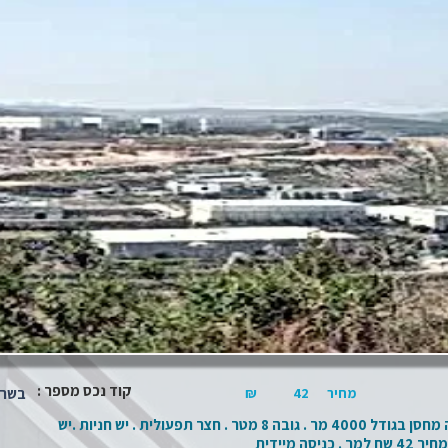
קוד נכס מספר :
מחיר
42
₪
בשרון -2019
באזור השרון הצפוני להשכרה מחסן בגודל 4000 מר . גובה 8 מטר . חצר תפעולית . יש חניות .יש
ה מיידית