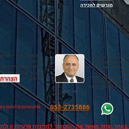
מגרשים למכירה
התמונות באתר מיועדות 
בתחום המשרדים, מבני
הנכס .
ים ומתמחים בכל מבני
תפקידינו מסתיים רק
ה . עם ותק בענף והתמחות
 שלך.
ביותר ללקוח, ניהול 
יים של העסק שלך.אתר זה
הצהרת נ
החוזה.
משתשמש ב קוקיס של WIX GOOGLE ADS ושל windows clarity על
תר מהווה הסכמתך לשימוש
זאב לוזון
053-2735886
אתם מוזמנים לצפות בס
באתר, אתה מאשר את הסכמתך למדיניות פרטיות זו ולתנ