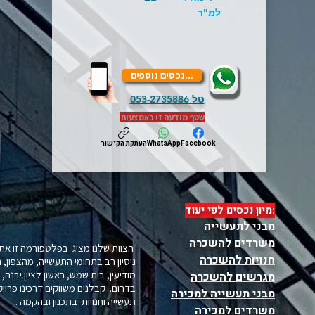
למ"ר
...נכסים נוספים
טל
053-2735886
שטף מודעה זו באמצעות
Facebook
WhatsApp
העתקת הקישור
:מיון נכסים לפי יעוד
מבני לתעשייה
משרדים להשכרה
הצוות שלנו מציג בפלטפורמה זו את 
חנויות להשכרה
ניסיון רב בתחומי התעשייה, מהצפון, 
מודיעין, בית שמש, ראשון לציון יבנה
מגרשים להשכרה
בדרום. קבלנים משווקים דרכינו פרויקט
מבני תעשייה למכירה
תעשייה וחנויות בתכנון ובהקמה .
משרדים למכירה