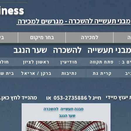
iness
מבני תעשייה להשכרה -
מגרשים למכירה
ה
למכירה
בחר מיקום
בי
בני תעשייה
להשכרה
שער הנגב
פתח תקווה
מודיעין
ראשון לציון
חולון
יב
קרית גת
נתיבות
ברקן / אריאל
בית ש
יעוץ מיידי
מהנייד לחץ כאן..
חייג ל 053-2735886 או
מבנה תעשייה
להשכרה
שער הנגב