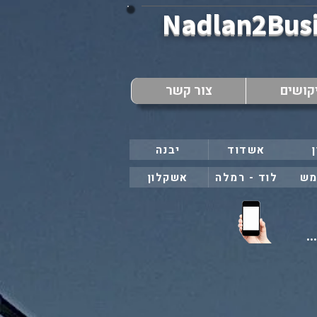
Nadlan2Bus
קושים
צור קשר
אשדוד
יבנה
מש
לוד - רמלה
אשקלון
..