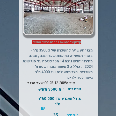
קליק על התמונה לקבלת פרטים נוספים
מבני תעשייה להשכרה של כ 3500 מ"ר -
באזור תעשייה במועצת שער הנגב , מבנה
מודרני וחדש גובה 14 מטר כניסה עד סוף שנת
2024 . . כולל כ 3 משווה גובה ושטח מ"ר
משרדים. חצר תפעולית של 4000 מ"ר
גישה לטריילרים
קוד נכס
02-25-12-2023 שער הנגב
מ 3500 מ"ר
שטח בנוי :
מ"ר
עד 10.000
:גודל המגרש
מ"ר
מ"ר
₪
35
: מחיר