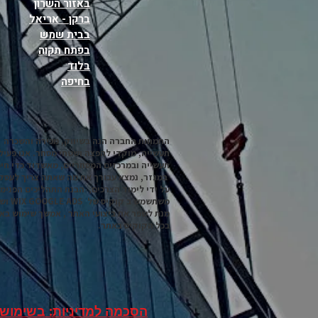
באזור השרון
ברקן - אריאל
בבית שמש
בפתח תקוה
בלוד
בחיפה
התמחות החברה הנה בשיווק, מכירה והשכרה 
תעשייה, מוקדי להפצה ושטחי מסחר. אנו פעיל
תעשייה ובמרכזים המסחריים, מאשדוד כדי חיפ
במגזר, נמצא עבורך את מה שאתה צריך לעסק
על ידי לימוד הצרכים, הבנת התהליכים הפנימ
מנת לשפר את ביצועי האתר , אמשך שימוש בא
בכל הקוקיס באתר.
הסכמה למדיניות: בשימוש 