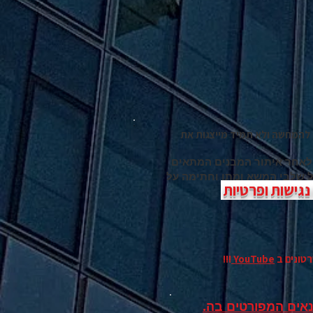
להמחשה ולא תמיד מייצגות את
 לאחר איתור המבנים המתאים
כל שלבי המשא ומתן וחתימה על
גישות ופרטיות
רטונים
ב
YouTube
!!!
אים המפורטים בה.