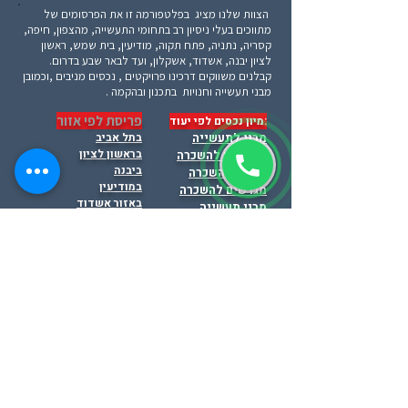
הצוות שלנו מציג בפלטפורמה זו את הפרסומים של
מתווכים בעלי ניסיון רב בתחומי התעשייה, מהצפון, חיפה,
קסריה, נתניה, פתח תקוה, מודיעין, בית שמש, ראשון
לציון יבנה, אשדוד, אשקלון, ועד לבאר שבע בדרום.
קבלנים משווקים דרכינו פרויקטים , נכסים מניבים ,וכמובן
מבני תעשייה וחנויות בתכנון ובהקמה .
פריסת לפי אזור
:מיון נכסים לפי יעוד
מבני לתעשייה
בתל אביב
בראשון לציון
משרדים להשכרה
ביבנה
חנויות להשכרה
במודיעין
מגרשים להשכרה
באזור אשדוד
מבני תעשייה
בחולון
למכירה
באזור השרון
משרדים למכירה
ברקן - אריאל
מגרשים למכירה
בבית שמש
בפתח תקוה
בלוד
בחיפה
התמונות באתר מיועדות להמחשה ולא תמיד מייצגות
את הנכס .