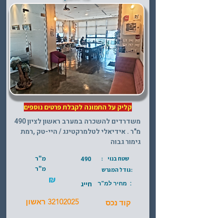
קליק על התמונה לקבלת פרטים נוספים
משדרדים להשכרה במערב ראשון לציון 490
מ"ר . אידיאלי לטלמרקטינג / היי-טק ,רמת
גימור גבוה
מ"ר
שטח בנוי :
490
מ"ר
:גודל המגרש
₪
: מחיר למ"ר
חייג
32102025
ראשון
קוד נכס