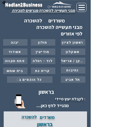
Nadlan2Business
חפוש נכס באתר
מבני תעשייה להשכרה -
מגרשים למכירה
משרדים
להשכרה
מבני תעשייה להשכרה
לפי אזורים
ראשון לציון
חולון
יבנה
אשקלון
מודיעין
אשדוד
ברקן / אריאל
לוד - רמלה
פתח תקווה
נתיבות
קרית גת
בית שמש
תל אביב
: כל הנכסים ב
בראשון
: לקבלת יעוץ מיידי
מהנייד לחץ כאן....
להשכרה
משרדים
בראשון