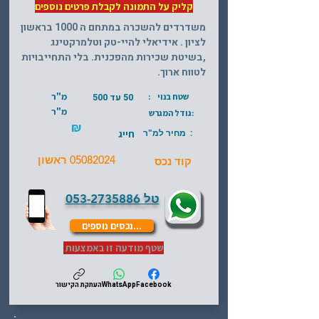
קליק על התמונה לקבלת פרטים נוספים
משדרדים להשכרה במתחם ה 1000 בראשון
לציון . אידיאלי להיי-טק וטלמרקטינג
,בשיטת שכירות מהפכנית. בלי התחייבויות
לטווח ארוך.
מ"ר
שטח בנוי :
50 עד 500
מ"ר
:גודל המגרש
₪
: מחיר למ"ר
חייג
05082024
ראשון
קוד נכס
טל
053-2735886
...נכסים נוספים
שטף מודעה זו באמצעות
Facebook
WhatsApp
העתקת הקישור