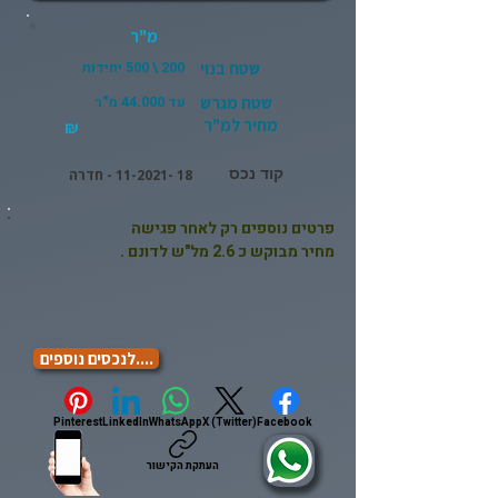
מ"ר
שטח בנוי
200 \ 500 יחידות
שטח מגרש
עד 44.000 מ"ר
מחיר למ"ר
₪
קוד נכס
18 -11-2021
- חדרה
פרטים נוספים רק לאחר פגישה
מחיר מבוקש כ 2.6 מל"ש לדונם .
....לנכסים נוספים
Pinterest
LinkedIn
WhatsApp
X (Twitter)
Facebook
העתקת הקישור