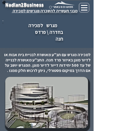
Nadlan2Business
חפוש נכס באתר
מבני תעשייה להשכרה -
מגרשים למכירה
מגרש
למכירה
בחדרה \ פרדס
חנה
למכירה מגרש עם תב"ע מאושרת לבניית בית אבות או
לדיור מוגן באיזור פרד חנה. התב"ע מאושרת לבנייה
של עד 500 יחידות דייור לדיור מוגן. המגרש יושב על
אם הדרך במיקום פסטורלי, ניתן לרכוש חלק ממנו .