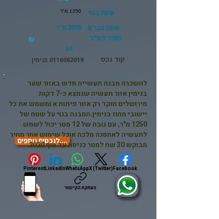
שטח בנוי
1250 מ"ר
שטח מגרש
2600 מ"ר
מחיר למ"ר
₪
30
קוד נכס
0116062019
בנימין
להשכרה מבנה תעשייה חדש באזור שער
בנימין אזור תעשיה שנמצא כ-7 דקות
מירושלים מוקד רק אזור פיתוח א ומשמש את כל
יישובי מחוז בנימין.המבנה בנוי על שטח של
1250 מ"ר, עם גובה של 12 מטר יכול לשמש
לתעשיה לאחסנה מלכה אוכל שימוש אחר מחיר
....לנכסים נוספים
מבוקש 30 שח למטר כניסה עד סוף 2020.
Pinterest
LinkedIn
WhatsApp
X (Twitter)
Facebook
העתקת הקישור