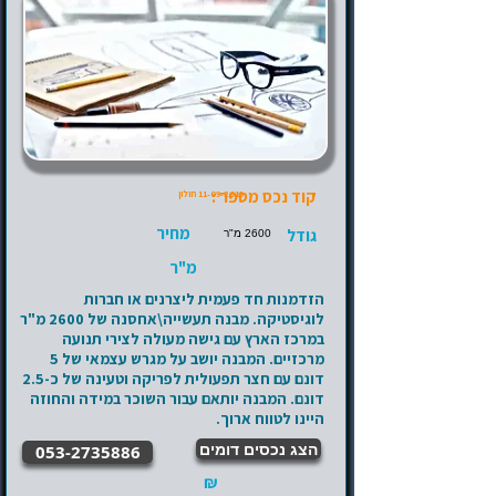
קוד נכס מספר :
11-09-2019
חולון
מחיר
גודל
2600 מ"ר
מ"ר
הזדמנות חד פעמית ליצרנים או חברות
לוגיסטיקה. מבנה תעשייה\אחסנה של 2600 מ"ר
במרכז הארץ עם גישה מעולה לצירי תנועה
מרכזיים. המבנה יושב על מגרש עצמאי של 5
דונם עם חצר תפעולית לפריקה וטעינה של כ-2.5
דונם. המבנה יותאם עבור השוכר במידה והחוזה
היינו לטווח ארוך.
הצג נכסים דומים
053-2735886
₪