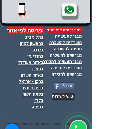
:פריסת לפי אזור
:מיון נכסים לפי יעוד
מבני לתעשייה
בתל אביב
משרדים להשכרה
בראשון לציון
חנויות להשכרה
ביבנה
מגרשים להשכרה
במודיעין
מבני תעשייה למכירה
באזור אשדוד
משרדים למכירה
בחולון
מגרשים למכירה
באזור השרון
ברקן - אריאל
Share
בבית שמש
בפתח תקוה
V.I.P לשירות
בלוד
בחיפה
התמונות באתר מיועדות להמחשה ולא תמיד מייצגות
את הנכס .