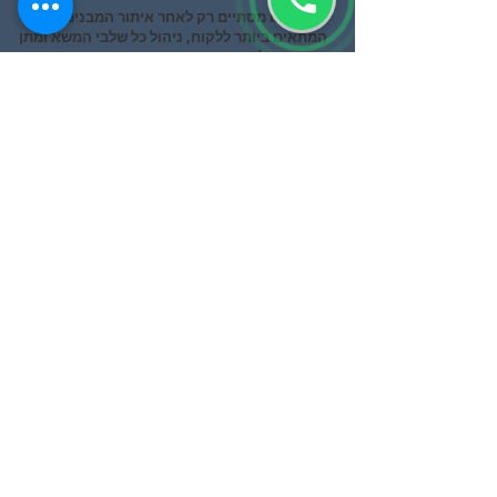
תפקידינו מסתיים רק לאחר איתור המבנים
המתאים ביותר ללקוח, ניהול כל שלבי המשא ומתן
וחתימה על החוזה.
הצהרת נגישות ופרטיות
אתם מוזמנים לצפות בסרטונים
ב
YouTube
!!!
זאב לוזון
053-2735886
התמחות החברה הנה בשיווק, מכירה והשכרה בתחום
המשרדים, מבני תעשייה, מוקדי להפצה ושטחי מסחר. אנו
פעילים ומתמחים בכל מבני תעשייה ובמרכזים
המסחריים, מאשדוד כדי חיפה . עם ותק בענף והתמחות
במגזר, נמצא עבורך את מה שאתה צריך לעסק שלך.
על ידי לימוד הצרכים, הבנת התהליכים הפנימיים של
העסק שלך.אתר זה משתשמש ב קוקיס של WIX GOOGLE
ADS ושל windows clarity על מנת לשפר את ביצועי
האתר , אמשך שימוש באתר מהווה הסכמתך לשימוש בכל
הקוקיס באתר.