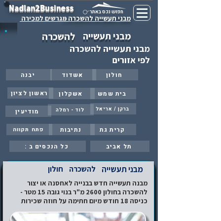
Nadlan2Business
חפוש נכס באתר
מבני תעשייה להשכרה -
מגרשים למכירה
מבני תעשייה
להשכרה
מבני תעשייה להשכרה
לפי אזורים
חולון
אשדוד
יבנה
ראשון לציון
בית שמש
אשקלון
ברקן / אריאל
לוד - רמלה
מודיעין
קרית גת
נתיבות
פתח תקווה
תל אביב
: כל הנכסים ב
מבני תעשייה
להשכרה
חולון
מבנה תעשייה חדש בבנייה לאחסנה או יצור
להשכרה בחולון 2600 מ"ר בנוי גובה 15 מטר -
כניסה 18 חודש מיום חתימה על חוזה שכירות