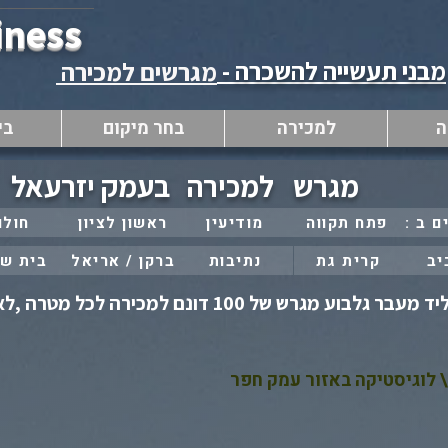
iness
מבני תעשייה להשכרה -
מגרשים למכירה
ה
למכירה
בחר מיקום
בי
מגרש
למכירה
בעמק יזרעאל
פתח תקווה
מודיעין
ראשון לציון
חולו
יב
קרית גת
נתיבות
ברקן / אריאל
בית ש
מגרש למכירה בעמק יזרעאל ,ליד מעבר גלבוע מגרש של 00
 לוגיסטיקה באזור עמק חפר