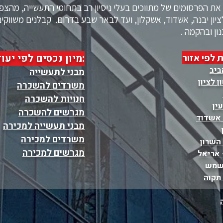
ת הפרסומים של מתווכים בעלי ניסיון רב בתחומי התעשייה, מהצפון
ציון יבנה, אשדוד, אשקלון, ועד לבאר שבע בדרום. קבלנים משווקים 
ון ובהקמה .
 לפי אזור
:מיון נכסים לפי יעו
ביב
מבני לתעשייה
 לציון
משרדים להשכרה
חנויות להשכרה
ין
מגרשים להשכרה
 אשדוד
מבני תעשייה למכירה
משרדים למכירה
השרון
מגרשים למכירה
 אריאל
שמש
תקוה