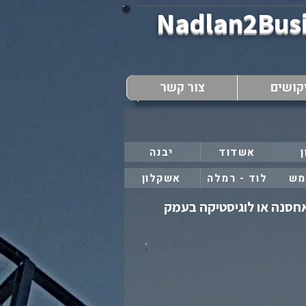
Nadlan2Bus
קושים
צור קשר
ן
אשדוד
יבנה
מש
לוד - רמלה
אשקלון
1 דונם למכירה לכל מטרה ,לאחסנה או לוגיסטיקה בעמק