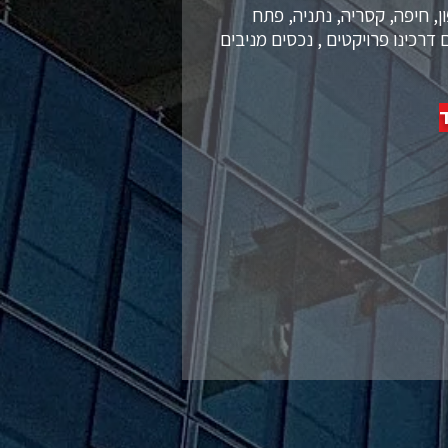
, חיפה, קסריה, נתניה, פתח
דרכינו פרויקטים , נכסים מניבים
ד