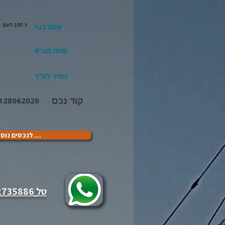
שטח בנוי
כ 100 דונם
שטח מגרש
מחיר למ"ר
קוד נכס
0128062020- עמק יזר
....לנכסים נוס
טל 053-2735886