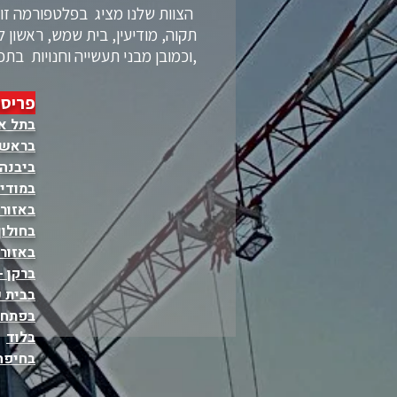
הצוות שלנו מציג בפלטפורמה זו א
תקוה, מודיעין, בית שמש, ראשון ל
,וכמובן מבני תעשייה וחנויות בתכנ
פריסת
בתל א
בראשון
ביבנה
במודיע
באזור
בחולון
באזור 
ברקן -
בבית 
בפתח 
בלוד
בחיפה