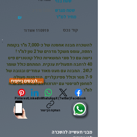
שטח בנוי
שטח מגרש
1200 מ"ר כ
מחיר למ"ר
₪
קוד נכס
110919 אשדוד
להשכרה מבנה אחסנה של כ-7,000 מ"ר בקומת
רמפה, עומס משקל מדהים של 2 טון למ"ר !
גישה עם כל סוגי המשאיות כולל קונטנרים פיט
40 לרחבה תפעולית ענקית. המתחם כולל שומר
7\24 . המבנה עם מעט מאוד עמודים ובגובה של
7-9 מטר וכולל ספינקלרים. הזדמנות מעולה
....לנכסים נוספים
למחסן לוגיסטי עם יתרונות רבים.מחיר 35 ש"ח
למ"ר .
Pinterest
LinkedIn
WhatsApp
X (Twitter)
Facebook
העתקת הקישור
מבני תעשייה להשכרה