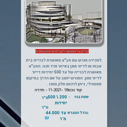
קליק על התמונה לקבלת פרטים נוספים
למכירה מגרש עם תב"ע מאושרת לבניית בית
אבות או לדיור מוגן באיזור פרד חנה. התב"ע
מאושרת לבנייה של עד 500 יחידות דייור
לדיור מוגן. המגרש יושב על אם הדרך במיקום
פסטורלי, ניתן לרכוש חלק ממנו .
קוד נכס
18 -11-2021 - חדרה
200 \ 500
שטח בנוי :
מ"ר
יחידות
מ"ר
עד 44.000
:גודל המגרש
₪
מ"ר