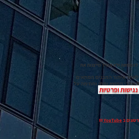
להמחשה ולא תמיד מייצגות את
 לאחר איתור המבנים המתאים
כל שלבי המשא ומתן וחתימה על
גישות ופרטיות
רטונים
ב
YouTube
!!!