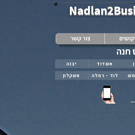
Nadlan2Bus
קושים
צור קשר
 חנה
אשדוד
יבנה
מש
לוד - רמלה
אשקלון
..