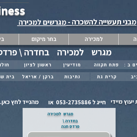
iness
מבני תעשייה להשכרה -
מגרשים למכירה
ה
למכירה
בחר מיקום
בי
מגרש
למכירה
בחדרה \ פרדס
פתח תקווה
מודיעין
ראשון לציון
חולון
יב
קרית גת
נתיבות
ברקן / אריאל
בית ש
יעוץ מיידי
מהנייד לחץ כאן..
חייג ל 053-2735886 או
מגרש
למכירה
בחדרה \
פרדס חנה