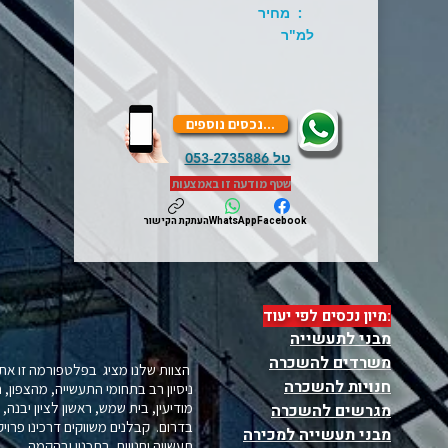
: מחיר
למ"ר
...נכסים נוספים
טל
053-2735886
שטף מודעה זו באמצעות
Facebook
WhatsApp
העתקת הקישור
:מיון נכסים לפי יעוד
מבני לתעשייה
משרדים להשכרה
הצוות שלנו מציג בפלטפורמה זו את 
חנויות להשכרה
ניסיון רב בתחומי התעשייה, מהצפון, 
מודיעין, בית שמש, ראשון לציון יבנה
מגרשים להשכרה
בדרום. קבלנים משווקים דרכינו פרויקט
מבני תעשייה למכירה
תעשייה וחנויות בתכנון ובהקמה .