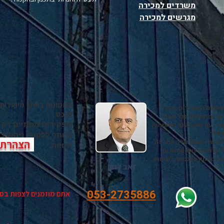
משרדים למכירה
מגרשים למכירה
התמונות באתר מיועדות 
בתחום המשרדים, מבני
הנכס .
ים ומתמחים בכל מבני
תפקידינו מסתיים רק
ה . עם ותק בענף והתמחות
 שלך.
ביותר ללקוח, ניהול 
יים של העסק שלך.אתר זה
הצהרת נ
החוזה.
משתשמש ב קוקיס של WIX GOOGLE ADS ושל windows clarity על
תר מהווה הסכמתך לשימוש
זאב לוזון
053-2735886
אתם מוזמנים לצפות בס