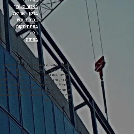
בחולון
באזור השרון
ברקן - אריאל
בבית שמש
בפתח תקוה
בלוד
בחיפה
התמחות החברה הנה בשיווק, מכירה והשכרה 
תעשייה, מוקדי להפצה ושטחי מסחר. אנו פעיל
תעשייה ובמרכזים המסחריים, מאשדוד כדי חיפ
במגזר, נמצא עבורך את מה שאתה צריך לעסק
על ידי לימוד הצרכים, הבנת התהליכים הפנימ
מנת לשפר את ביצועי האתר , אמשך שימוש בא
בכל הקוקיס באתר.