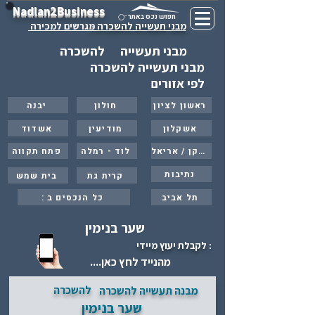
Nadlan2Business
חפוש נכס באתר
מבני תעשייה להשכרה -
מגרשים למכירה
מבני תעשייה
להשכרה
מבני תעשייה להשכרה
לפי אזורים
ראשון לציון
חולון
יבנה
אשקלון
מודיעין
אשדוד
ברקן / אריאל
לוד - רמלה
פתח תקווה
נתיבות
קרית גת
בית שמש
תל אביב
: כל הנכסים ב
שער בנימין
: לקבלת יעוץ מיידי
מהנייד לחץ כאן....
להשכרה
מבנה תעשייה להשכרה
שער בנימין