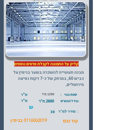
קליק על התמונה לקבלת פרטים נוספים
מבנה תעשייה להשכרה בשער בנימין על
כביש 60, במרחק של כ-7 דקות נסיעה
מירושלים,
מ"ר
שטח בנוי :
1250 מ"ר
מ"ר
:גודל המגרש
2600 מ"ר
₪
: מחיר למ"ר
30
0116062019
בנימין
קוד נכס