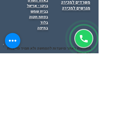
באזור השרון
משרדים למכירה
ברקן - אריאל
מגרשים למכירה
בבית שמש
בפתח תקוה
בלוד
בחיפה
התמונות באתר מיועדות להמחשה ולא תמיד מייצגות
את הנכס .
תפקידינו מסתיים רק לאחר איתור המבנים
המתאים ביותר ללקוח, ניהול כל שלבי המשא ומתן
וחתימה על החוזה.
הצהרת נגישות ופרטיות
אתם מוזמנים לצפות בסרטונים
ב
YouTube
!!!
זאב לוזון