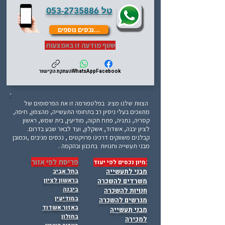
טל
053-2735886
...נכסים נוספים
שטף מודעה זו באמצעות
Facebook
WhatsApp
העתקת הקישור
הצוות שלנו מציג בפלטפורמה זו את הפרסומים של
מתווכים בעלי ניסיון רב בתחומי התעשייה, מהצפון, חיפה,
קסריה, נתניה, פתח תקוה, מודיעין, בית שמש, ראשון
לציון יבנה, אשדוד, אשקלון, ועד לבאר שבע בדרום.
קבלנים משווקים דרכינו פרויקטים , נכסים מניבים ,וכמובן
מבני תעשייה וחנויות בתכנון ובהקמה .
פריסת לפי אזור
:מיון נכסים לפי יעוד
מבני לתעשייה
בתל אביב
בראשון לציון
משרדים להשכרה
ביבנה
חנויות להשכרה
במודיעין
מגרשים להשכרה
באזור אשדוד
מבני תעשייה
בחולון
למכירה