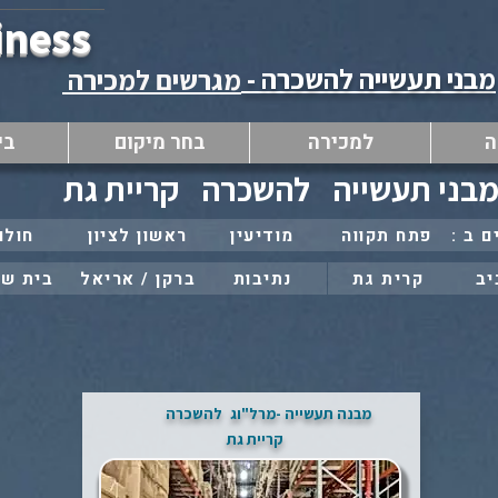
iness
מבני תעשייה להשכרה -
מגרשים למכירה
ה
למכירה
בחר מיקום
בי
בני תעשייה
להשכרה
קריית גת
פתח תקווה
מודיעין
ראשון לציון
חולון
יב
קרית גת
נתיבות
ברקן / אריאל
בית ש
יעוץ מיידי
מהנייד לחץ כאן..
חייג ל 053-2735886 או
מבנה תעשייה -מרל"וג
להשכרה
קריית גת