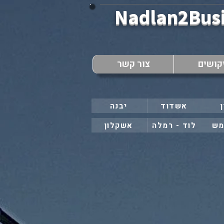
Nadlan2Bus
קושים
צור קשר
אשדוד
יבנה
מש
לוד - רמלה
אשקלון
..