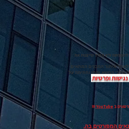
להמחשה ולא תמיד מייצגות את
 לאחר איתור המבנים המתאים
כל שלבי המשא ומתן וחתימה על
גישות ופרטיות
רטונים
ב
YouTube
!!!
אים המפורטים בה.