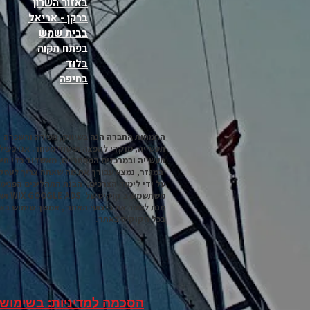
באזור השרון
ברקן - אריאל
בבית שמש
בפתח תקוה
בלוד
בחיפה
התמחות החברה הנה בשיווק, מכירה והשכרה 
תעשייה, מוקדי להפצה ושטחי מסחר. אנו פעיל
תעשייה ובמרכזים המסחריים, מאשדוד כדי חיפ
במגזר, נמצא עבורך את מה שאתה צריך לעסק
על ידי לימוד הצרכים, הבנת התהליכים הפנימ
מנת לשפר את ביצועי האתר , אמשך שימוש בא
בכל הקוקיס באתר.
הסכמה למדיניות: בשימוש 