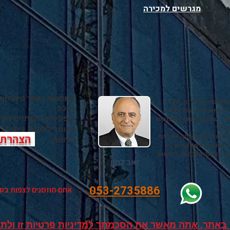
מגרשים למכירה
התמונות באתר מיועדות 
בתחום המשרדים, מבני
הנכס .
ים ומתמחים בכל מבני
תפקידינו מסתיים רק
ה . עם ותק בענף והתמחות
 שלך.
ביותר ללקוח, ניהול 
יים של העסק שלך.אתר זה
הצהרת נ
החוזה.
משתשמש ב קוקיס של WIX GOOGLE ADS ושל windows clarity על
תר מהווה הסכמתך לשימוש
זאב לוזון
053-2735886
אתם מוזמנים לצפות בס
באתר, אתה מאשר את הסכמתך למדיניות פרטיות זו ולתנ