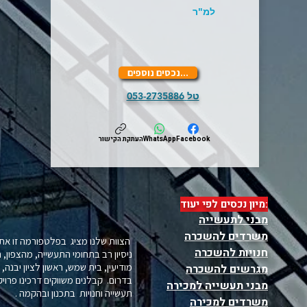
למ"ר
...נכסים נוספים
טל
053-2735886
שטף מודעה זו באמצעות
Facebook
WhatsApp
העתקת הקישור
:מיון נכסים לפי יעוד
מבני לתעשייה
משרדים להשכרה
הצוות שלנו מציג בפלטפורמה זו את 
חנויות להשכרה
ניסיון רב בתחומי התעשייה, מהצפון, 
מודיעין, בית שמש, ראשון לציון יבנה
מגרשים להשכרה
בדרום. קבלנים משווקים דרכינו פרויקט
מבני תעשייה למכירה
תעשייה וחנויות בתכנון ובהקמה .
משרדים למכירה