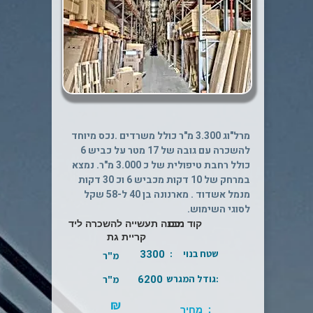
קליק על התמונה לקבלת פרטים נוספים
מרל"וג 3.300 מ"ר כולל משרדים .נכס מיוחד
להשכרה עם גובה של 17 מטר על כביש 6
כולל רחבת טיפולית של כ 3.000 מ"ר. נמצא
במרחק של 10 דקות מכביש 6 וכ 30 דקות
מנמל אשדוד . מארנונה בן 40 ל-58 שקל
לסוגי השימוש.
קוד נכס
מבנה תעשייה להשכרה ליד
קריית גת
3300
שטח בנוי :
מ"ר
6200
:גודל המגרש
מ"ר
₪
: מחיר