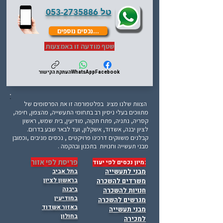
טל
053-2735886
...נכסים נוספים
שטף מודעה זו באמצעות
Facebook
WhatsApp
העתקת הקישור
הצוות שלנו מציג בפלטפורמה זו את הפרסומים של
מתווכים בעלי ניסיון רב בתחומי התעשייה, מהצפון, חיפה,
קסריה, נתניה, פתח תקוה, מודיעין, בית שמש, ראשון
לציון יבנה, אשדוד, אשקלון, ועד לבאר שבע בדרום.
קבלנים משווקים דרכינו פרויקטים , נכסים מניבים ,וכמובן
מבני תעשייה וחנויות בתכנון ובהקמה .
פריסת לפי אזור
:מיון נכסים לפי יעוד
מבני לתעשייה
בתל אביב
בראשון לציון
משרדים להשכרה
ביבנה
חנויות להשכרה
במודיעין
מגרשים להשכרה
באזור אשדוד
מבני תעשייה
בחולון
למכירה