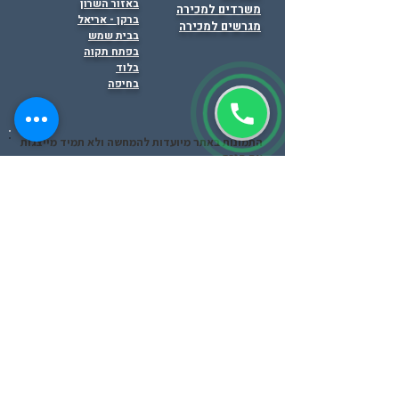
באזור השרון
משרדים למכירה
ברקן - אריאל
מגרשים למכירה
בבית שמש
בפתח תקוה
בלוד
בחיפה
התמונות באתר מיועדות להמחשה ולא תמיד מייצגות
את הנכס .
תפקידינו מסתיים רק לאחר איתור המבנים
המתאים ביותר ללקוח, ניהול כל שלבי המשא ומתן
וחתימה על החוזה.
הצהרת נגישות ופרטיות
אתם מוזמנים לצפות בסרטונים
ב
YouTube
!!!
זאב לוזון