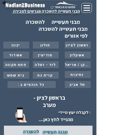
Nadlan2Business
חפוש נכס באתר
מבני תעשייה להשכרה -
מגרשים למכירה
מבני תעשייה
להשכרה
מבני תעשייה להשכרה
לפי אזורים
ראשון לציון
חולון
יבנה
אשקלון
מודיעין
אשדוד
ברקן / אריאל
לוד - רמלה
פתח תקווה
נתיבות
קרית גת
בית שמש
תל אביב
: כל הנכסים ב
בראשון לציון -
מערב
: לקבלת יעוץ מיידי
מהנייד לחץ כאן....
להשכרה
מבנה תעשייה