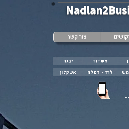
Nadlan2Bus
קושים
צור קשר
אשדוד
יבנה
מש
לוד - רמלה
אשקלון
..