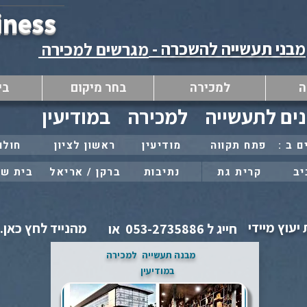
iness
מבני תעשייה להשכרה -
מגרשים למכירה
ה
למכירה
בחר מיקום
בי
ים לתעשייה
למכירה
במודיעין
פתח תקווה
מודיעין
ראשון לציון
חולון
יב
קרית גת
נתיבות
ברקן / אריאל
בית ש
יעוץ מיידי
מהנייד לחץ כאן..
חייג ל 053-2735886 או
מבנה תעשייה
למכירה
במודיעין