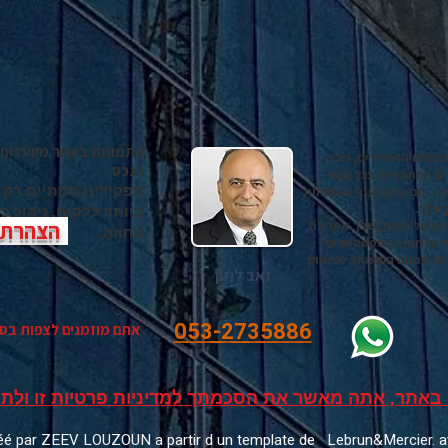
התמונות באתר מיועדות 
בתחום המשרדים, מבני
הנכס .
ים ומתמחים בכל מבני
תפקידינו מסתיים רק
ה . עם ותק בענף והתמחות
 שלך.
ביותר ללקוח, ניהול 
יים של העסק שלך.אתר זה
הצהרת נ
החוזה.
משתשמש ב קוקיס של WIX GOOGLE ADS ושל windows clarity על
תר מהווה הסכמתך לשימוש
זאב לוזון
053-2735886
אתם מוזמנים לצפות בס
באתר, אתה מאשר את הסכמתך למדיניות פרטיות זו ולתנ