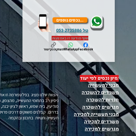
...נכסים נוספים
טל
053-2735886
שטף מודעה זו באמצעות
Facebook
WhatsApp
העתקת הקישור
:מיון נכסים לפי יעוד
מבני לתעשייה
משרדים להשכרה
הצוות שלנו מציג בפלטפורמה זו את 
חנויות להשכרה
ניסיון רב בתחומי התעשייה, מהצפון, 
מודיעין, בית שמש, ראשון לציון יבנה
מגרשים להשכרה
בדרום. קבלנים משווקים דרכינו פרויקט
מבני תעשייה למכירה
תעשייה וחנויות בתכנון ובהקמה .
משרדים למכירה
מגרשים למכירה