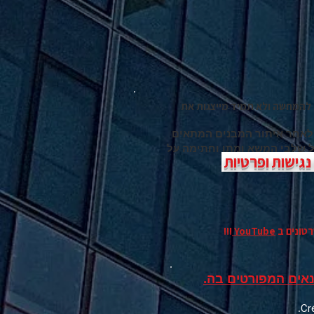
להמחשה ולא תמיד מייצגות את
 לאחר איתור המבנים המתאים
כל שלבי המשא ומתן וחתימה על
גישות ופרטיות
רטונים
ב
YouTube
!!!
אים המפורטים בה.
.