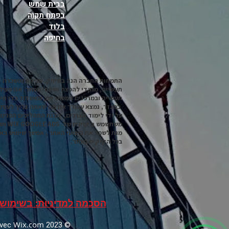
בבית שמש
בפתח תקוה
בלוד
בחיפה
התמחות החברה הנה בשיווק, מכירה והשכרה 
תעשייה, מוקדי להפצה ושטחי מסחר. אנו פעיל
תעשייה ובמרכזים המסחריים, מאשדוד כדי חיפ
במגזר, נמצא עבורך את מה שאתה צריך לעסק
על ידי לימוד הצרכים, הבנת התהליכים הפנימ
מנת לשפר את ביצועי האתר , אמשך שימוש בא
בכל הקוקיס באתר.
הסכמה למדיניות: בשימוש 
Wix.com
© 2023 Créé par ZEEV LOUZOUN a partir d un template de Lebrun&Mercier. avec