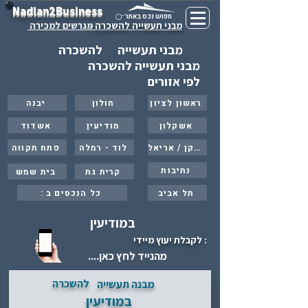
Nadlan2Business
חפוש נכס באתר
מבני תעשייה להשכרה -
מגרשים למכירה
מבני תעשייה
להשכרה
מבני תעשייה להשכרה
לפי אזורים
ראשון לציון
חולון
יבנה
אשקלון
מודיעין
אשדוד
ברקן / אריאל
לוד - רמלה
פתח תקווה
נתיבות
קרית גת
בית שמש
תל אביב
: כל הנכסים ב
במודיעין
: לקבלת יעוץ מיידי
מהנייד לחץ כאן....
להשכרה
מבנה תעשייה
במודיעין