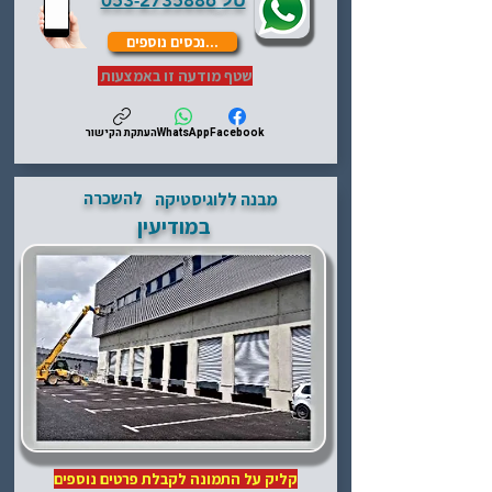
טל
053-2735886
...נכסים נוספים
שטף מודעה זו באמצעות
Facebook
WhatsApp
העתקת הקישור
להשכרה
מבנה ללוגיסטיקה
במודיעין
קליק על התמונה לקבלת פרטים נוספים