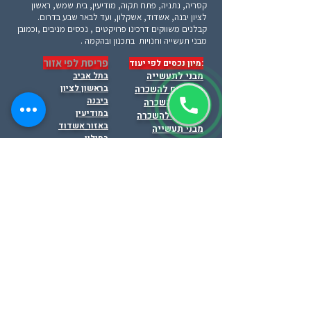
קסריה, נתניה, פתח תקוה, מודיעין, בית שמש, ראשון
לציון יבנה, אשדוד, אשקלון, ועד לבאר שבע בדרום.
קבלנים משווקים דרכינו פרויקטים , נכסים מניבים ,וכמובן
מבני תעשייה וחנויות בתכנון ובהקמה .
פריסת לפי אזור
:מיון נכסים לפי יעוד
מבני לתעשייה
בתל אביב
בראשון לציון
משרדים להשכרה
ביבנה
חנויות להשכרה
במודיעין
מגרשים להשכרה
באזור אשדוד
מבני תעשייה
בחולון
למכירה
באזור השרון
משרדים למכירה
ברקן - אריאל
מגרשים למכירה
בבית שמש
בפתח תקוה
בלוד
בחיפה
התמונות באתר מיועדות להמחשה ולא תמיד מייצגות
את הנכס .
תפקידינו מסתיים רק לאחר איתור המבנים
המתאים ביותר ללקוח, ניהול כל שלבי המשא ומתן
וחתימה על החוזה.