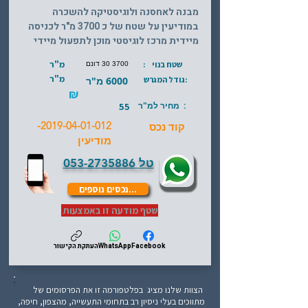
מבנה לאחסנה ולוגיסטיקה להשכרה
במודיעין על שטח של כ 3700 מ"ר לכניסה
מיידית מרכז לוגיסטי מוכן לתפעול מיידי
מ"ר
שטח בנוי :
3700 30 דונם
מ"ר
:גודל המגרש
6000 מ"ר
₪
: מחיר למ"ר
55
-
2019-04-01-012
קוד נכס
מודיעין
טל
053-2735886
...נכסים נוספים
שטף מודעה זו באמצעות
Facebook
WhatsApp
העתקת הקישור
הצוות שלנו מציג בפלטפורמה זו את הפרסומים של
מתווכים בעלי ניסיון רב בתחומי התעשייה, מהצפון, חיפה,