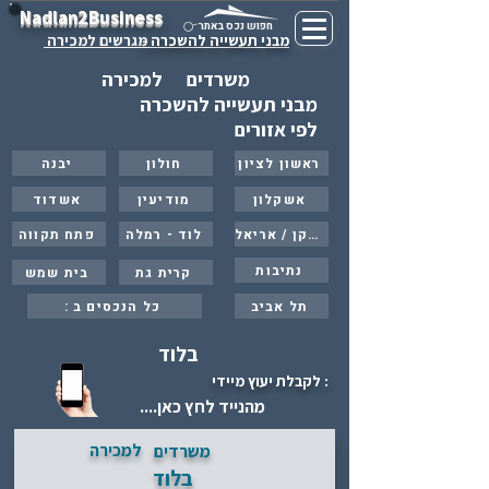
Nadlan2Business
חפוש נכס באתר
מבני תעשייה להשכרה -
מגרשים למכירה
משרדים
למכירה
מבני תעשייה להשכרה
לפי אזורים
ראשון לציון
חולון
יבנה
אשקלון
מודיעין
אשדוד
ברקן / אריאל
לוד - רמלה
פתח תקווה
נתיבות
קרית גת
בית שמש
תל אביב
: כל הנכסים ב
בלוד
: לקבלת יעוץ מיידי
מהנייד לחץ כאן....
למכירה
משרדים
בלוד