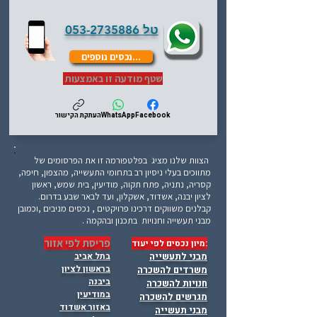
טל
053-2735886
...נכסים נוספים
שטף מודעה זו באמצעות
Facebook
WhatsApp
העתקת הקישור
הצוות שלנו מציג בפלטפורמה זו את הפרסומים של
מתווכים בעלי ניסיון רב בתחומי התעשייה, מהצפון, חיפה,
קסריה, נתניה, פתח תקוה, מודיעין, בית שמש, ראשון
לציון יבנה, אשדוד, אשקלון, ועד לבאר שבע בדרום.
קבלנים משווקים דרכינו פרויקטים , נכסים מניבים ,וכמובן
מבני תעשייה וחנויות בתכנון ובהקמה .
פריסת לפי אזור
:מיון נכסים לפי יעוד
מבני לתעשייה
בתל אביב
בראשון לציון
משרדים להשכרה
ביבנה
חנויות להשכרה
במודיעין
מגרשים להשכרה
באזור אשדוד
מבני תעשייה