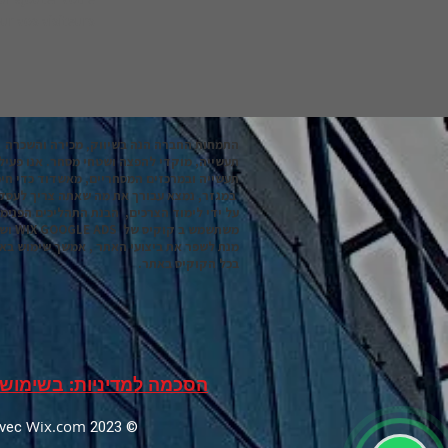
r vos visiteurs.
התמחות החברה הנה בשיווק, מכירה והשכרה 
תעשייה, מוקדי להפצה ושטחי מסחר. אנו פעיל
תעשייה ובמרכזים המסחריים, מאשדוד כדי חיפ
במגזר, נמצא עבורך את מה שאתה צריך לעסק
על ידי לימוד הצרכים, הבנת התהליכים הפנימ
מנת לשפר את ביצועי האתר , אמשך שימוש בא
בכל הקוקיס באתר.
הסכמה למדיניות: בשימוש 
Wix.com
© 2023 Créé par ZEEV LOUZOUN a partir d un template de Lebrun&Mercier. avec