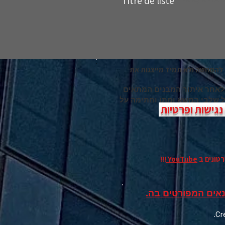
Titre de liste
להמחשה ולא תמיד מייצגות את
 לאחר איתור המבנים המתאים
כל שלבי המשא ומתן וחתימה על
גישות ופרטיות
רטונים
ב
YouTube
!!!
אים המפורטים בה.
.