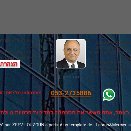
contenu. Rédigez les informations importantes pou
התמונות באתר מיועדות 
בתחום המשרדים, מבני
הנכס .
ים ומתמחים בכל מבני
תפקידינו מסתיים רק
ה . עם ותק בענף והתמחות
 שלך.
ביותר ללקוח, ניהול 
יים של העסק שלך.אתר זה
הצהרת נ
החוזה.
משתשמש ב קוקיס של WIX GOOGLE ADS ושל windows clarity על
תר מהווה הסכמתך לשימוש
זאב לוזון
053-2735886
אתם מוזמנים לצפות בס
באתר, אתה מאשר את הסכמתך למדיניות פרטיות זו ולתנ