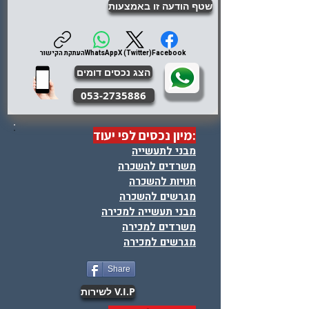
שטף הודעה זו באמצעות
Facebook
X (Twitter)
WhatsApp
העתקת הקישור
הצג נכסים דומים
053-2735886
:מיון נכסים לפי יעוד
מבני לתעשייה
משרדים להשכרה
חנויות להשכרה
מגרשים להשכרה
מבני תעשייה למכירה
משרדים למכירה
מגרשים למכירה
Share
V.I.P לשירות