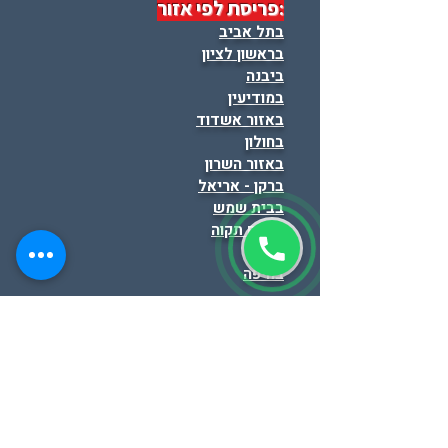
:פריסת לפי אזור
בתל אביב
בראשון לציון
ביבנה
במודיעין
באזור אשדוד
בחולון
באזור השרון
ברקן - אריאל
בבית שמש
בפתח תקוה
בלוד
בחיפה
התמונות באתר מיועדות להמחשה ולא תמיד מייצגות
את הנכס .
תפקידינו מסתיים רק לאחר איתור המבנים
המתאים ביותר ללקוח, ניהול כל שלבי המשא ומתן
וחתימה על החוזה.
הצהרת נגישות ופרטיות