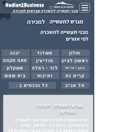
Nadlan2Business
חפוש נכס באתר
מבני תעשייה להשכרה -
מגרשים למכירה
מגרש לתעשייה
למכירה
מבני תעשייה להשכרה
לפי אזורים
חולון
אשדוד
יבנה
פתח תקווה
ראשון לציון
מודיעין
לוד - רמלה
אשקלון
ברקן / אריאל
קרית גת
נתיבות
בית שמש
תל אביב
: כל הנכסים ב
מגרש לתעשייה
למכירה
במודיעין
מגרש לתעשייה למכירה במודיעין - לתעשייה -
ללוגיסטיקה - למשרדים - להייטק . מגרש
לתעשייה 2000 מ"ר למכירה באזור התעשייה של