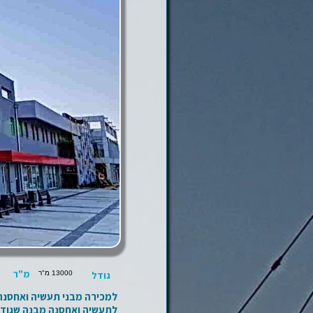
מ"ר
גודל
13000 מ"ר