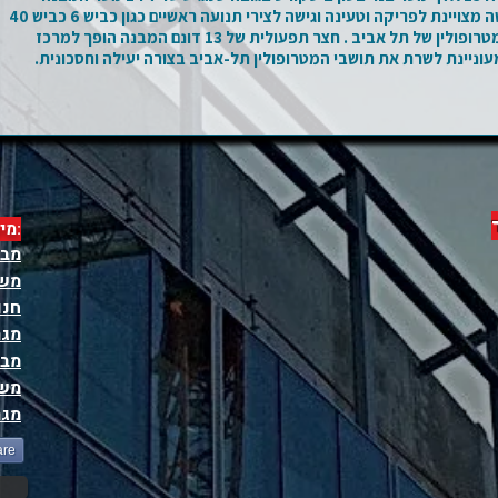
משמש לייצור ואחסנה עם גישה מצויינת לפריקה וטעינה וגישה לצירי תנועה ראשיים כגון כביש 6 כביש 40
כביש 431 כביש 1 ובמרכז המטרופולין של תל אביב . חצר תפעולית של 13 דונם המבנה הופך למרכז
עוניינת לשרת את תושבי המטרופולין תל-אביב בצורה יעילה וחסכונית.
:מי
מבנ
משר
חנו
מגר
מבנ
משר
מגר
are