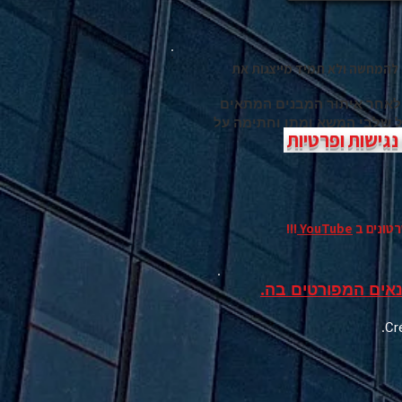
להמחשה ולא תמיד מייצגות את
 לאחר איתור המבנים המתאים
כל שלבי המשא ומתן וחתימה על
גישות ופרטיות
רטונים
ב
YouTube
!!!
אים המפורטים בה.
.