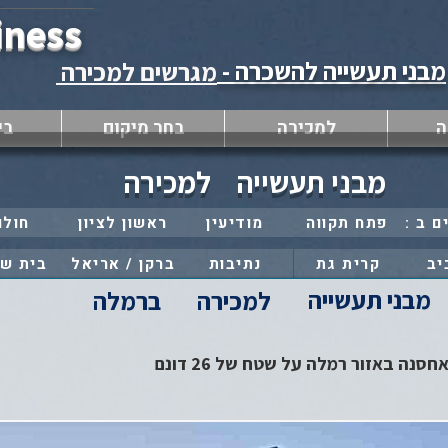
iness
מבני תעשייה להשכרה -
מגרשים למכירה
ה
למכירה
בחר מיקום
בי
מבני תעשייה
למכירה
פתח תקווה
מודיעין
ראשון לציון
חולו
יב
קרית גת
נתיבות
ברקן / אריאל
בית ש
מבני תעשייה
למכירה
ברמלה
נה באזור רמלה על שטח של 26 דונם