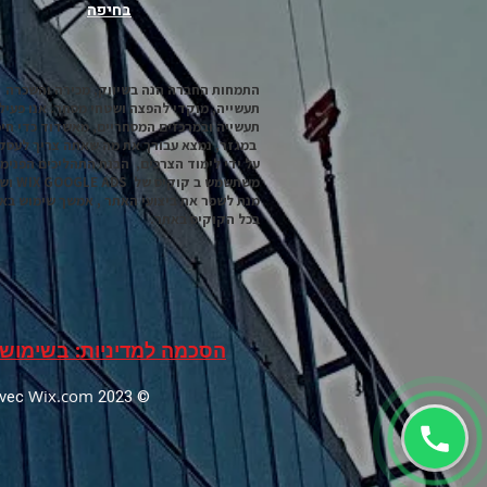
בחיפה
התמחות החברה הנה בשיווק, מכירה והשכרה 
תעשייה, מוקדי להפצה ושטחי מסחר. אנו פעיל
תעשייה ובמרכזים המסחריים, מאשדוד כדי חיפ
במגזר, נמצא עבורך את מה שאתה צריך לעסק
על ידי לימוד הצרכים, הבנת התהליכים הפנימ
מנת לשפר את ביצועי האתר , אמשך שימוש בא
בכל הקוקיס באתר.
הסכמה למדיניות: בשימוש 
Wix.com
© 2023 Créé par ZEEV LOUZOUN a partir d un template de Lebrun&Mercier. avec