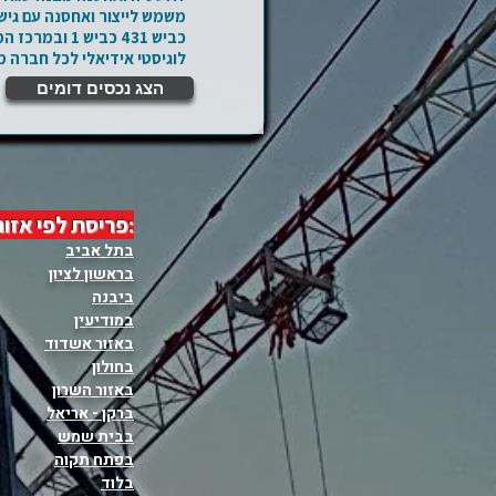
לוגיסטי אידיאלי לכל חברה מ
הצג נכסים דומים
:פריסת לפי אזור
בתל אביב
בראשון לציון
ביבנה
במודיעין
באזור אשדוד
בחולון
באזור השרון
ברקן - אריאל
בבית שמש
בפתח תקוה
בלוד