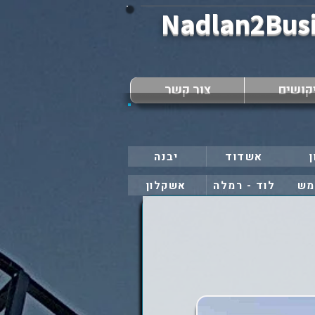
Nadlan2Bus
קושים
צור קשר
ן
אשדוד
יבנה
מש
לוד - רמלה
אשקלון