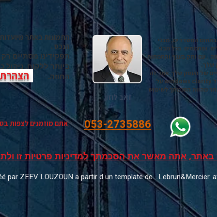
התמונות באתר מיועדות 
בתחום המשרדים, מבני
הנכס .
ים ומתמחים בכל מבני
תפקידינו מסתיים רק
ה . עם ותק בענף והתמחות
 שלך.
ביותר ללקוח, ניהול 
יים של העסק שלך.אתר זה
הצהרת נ
החוזה.
משתשמש ב קוקיס של WIX GOOGLE ADS ושל windows clarity על
תר מהווה הסכמתך לשימוש
זאב לוזון
053-2735886
אתם מוזמנים לצפות בס
באתר, אתה מאשר את הסכמתך למדיניות פרטיות זו ולתנ