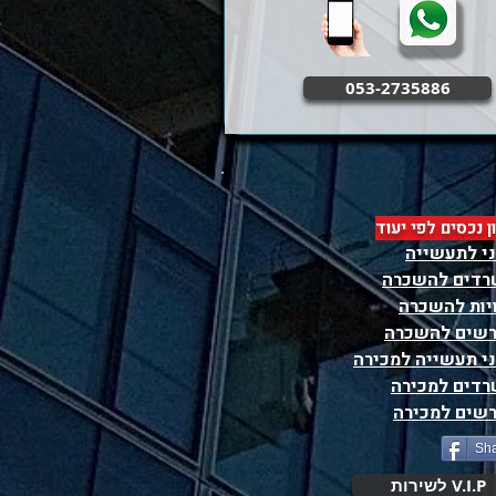
053-2735886
ון נכסים לפי יעוד
י לתעשייה
דים להשכרה
יות להשכרה
שים להשכרה
י תעשייה למכירה
דים למכירה
שים למכירה
Sh
V.I.P לשירות